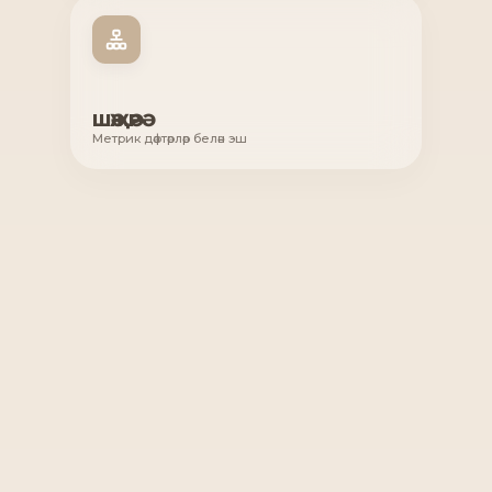
ШӘҖӘРӘ
Метрик дәфтәрләр белән эш