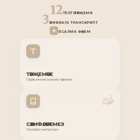
12
ТЕЛГӘ ТӘРҖЕМӘ
3
ӘЛИФБАГА ТРАНСКРИПТ
ЯСАЛМА ФӘҺЕМ
ТӘРҖЕМӘЧЕ
Гарәп имлясыннан тәрҗемә
СӘХИФӘЛӘРЕМЕЗ
Онлайн-китапханә