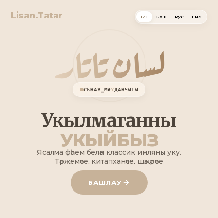
Lisan.Tatar
ТАТ
БАШ
РУС
ENG
Һ
1
Н
В
Ө
_
Ф
АЙ
В
Ү
Н
Л
ЫҒ
Ф
Укылмаганны
УКЫЙБЫЗ
Ясалма фәһем белән классик имляны уку.
Тәрҗемәче, китапханәче, шәҗәрәче
БАШЛАУ