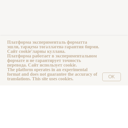
Платформа эксперименталь форматта
эшли, тәрҗемә төгәлләгенә гарантия бирми.
Сайт cookie'ларны куллана.
قت
یولدز
شورا
دین ومعیشت
آول
ب
Платформа работает в экспериментальном
формате и не гарантирует точность
لفت
سیبیریا
اش
حق
نور
قویاش
ال
перевода. Сайт использует cookie.
The platform operates in an experimental
format and does not guarantee the accuracy of
OK
translations. This site uses cookies.
Тәрҗемәче